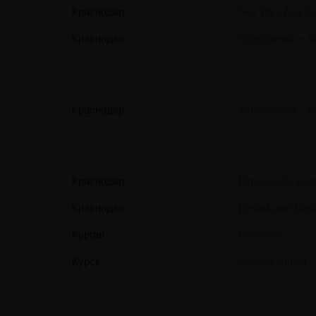
Краснодар
Sex Toys And J
Краснодар
«Клубничка – А
Краснодар
«Клубничка – Б
Краснодар
Взрослый суп
Краснодар
Интим шоп Виш
Курган
Eromir45
Курск
Черная кошка