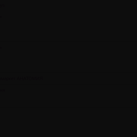
oys
»
»
ермаркет АНАТОМИЯ
ня