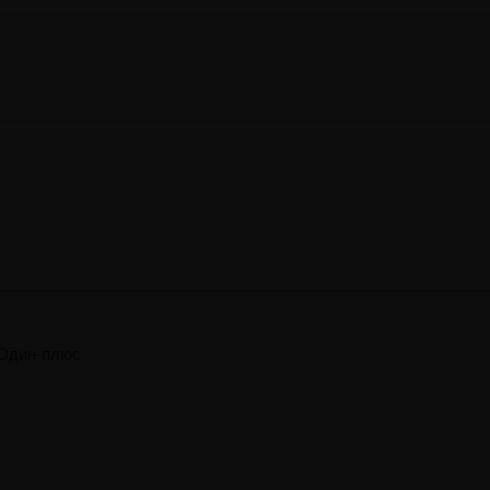
х
 Один-плюс