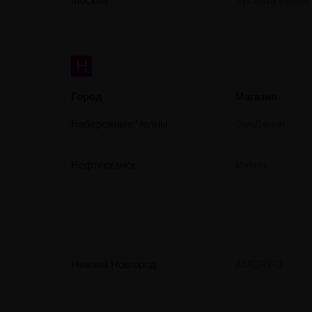
Москва
Эровита Интим
Н
Город
Магазин
Набережные Челны
ЭроДжинн
Нефтеюганск
Интим
Нижний Новгород
AMOREO