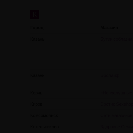
К
Город
Магазин
Казань
Бутик соблазна
Казань
Эролайф
Керчь
«Непослушные 
Киров
Эротик Sexsho
Комсомольск
Сеть магазинов
Котельниково
Здоровье Семь