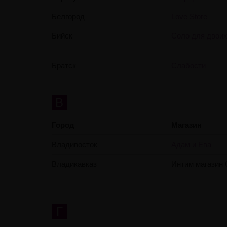
Белгород
Love Store
Бийск
Соло для двои
Братск
Слабости
В
Город
Магазин
Владивосток
Адам и Ева
Владикавказ
Интим магазин
Г