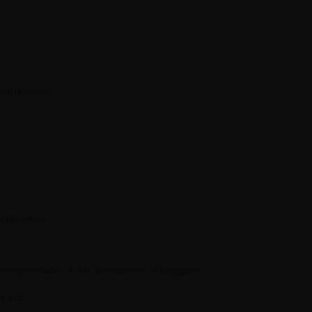
 «Штучки»
игрушки»
p
 «Клубничка», Сеть магазинов «Купидон»
и 18+