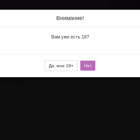
ГЛАВНАЯ
НОВИНКИ
КАТАЛОГ
СТАТЬИ
ГДЕ КУПИТЬ
Внимание!
Вам уже есть 18?
ены в бельевых и интим-магазинах России и Белоруссии.
айте в магазинах вашего города!
Да, мне 18+
Нет
Т
У
Ш