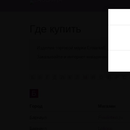
Где купить
Изделия торговой марки Erolanta® представл
Заказывайте и интернет-магазинах и спрашив
Б
В
Г
Д
И
К
Л
М
Н
О
П
Р
С
Б
Город
Магазин
Барнаул
Fraulieben.ru
Барнаул
Lollipop